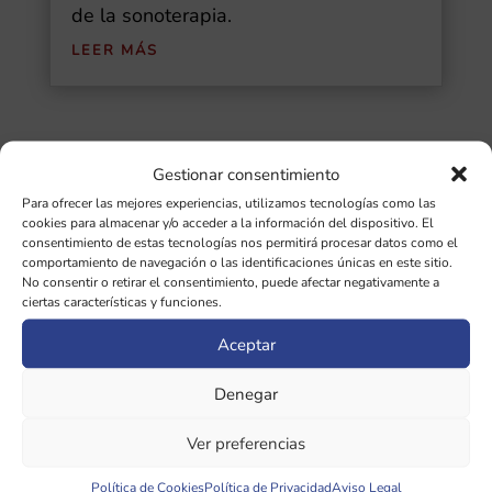
de la sonoterapia.
LEER MÁS
Gestionar consentimiento
Buscar
Para ofrecer las mejores experiencias, utilizamos tecnologías como las
cookies para almacenar y/o acceder a la información del dispositivo. El
Ultimas Entradas
consentimiento de estas tecnologías nos permitirá procesar datos como el
comportamiento de navegación o las identificaciones únicas en este sitio.
No consentir o retirar el consentimiento, puede afectar negativamente a
Diapasones binaurales: guía completa de
ciertas características y funciones.
las 5 frecuencias cerebrales y sus
Aceptar
beneficios
Denegar
¿Qué importancia tiene la afinación de
diapasones en sonoterapia?
Ver preferencias
Política de Cookies
Política de Privacidad
Aviso Legal