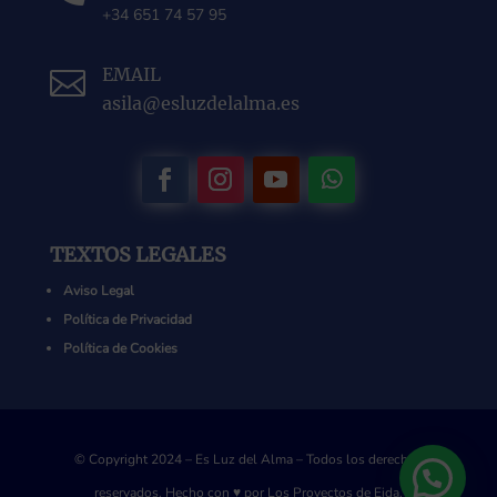
+34 651 74 57 95
EMAIL

asila@esluzdelalma.es
TEXTOS LEGALES
Aviso Legal
Política de Privacidad
Política de Cookies
© Copyright 2024 – Es Luz del Alma – Todos los derechos
reservados.
Hecho con ♥ por
Los Proyectos de Eida.