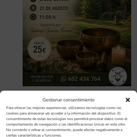
agosto 21 @ 11:00 AM
-
12:30 PM
Gestionar consentimiento
Concierto de Cuencos Tibetanos en Liceo Glinka
Para ofrecer las mejores experiencias, utilizamos tecnologías como las
(San Rafael, Segovia)
cookies para almacenar y/o acceder a la información del dispositivo. El
consentimiento de estas tecnologías nos permitirá procesar datos como el
Liceo Glinka
C/Serrano 40,, San Rafael, Segovia
comportamiento de navegación o las identificaciones únicas en este sitio.
25€
No consentir o retirar el consentimiento, puede afectar negativamente a
ciertas características y funciones.