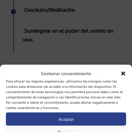
^
Concierto/Meditación
Sumérgete en el poder del sonido en
vivo.
Gestionar consentimiento
Para ofrecer las mejores experiencias, utilizamos tecnologías como las
cookies para almacenar y/o acceder a la información del dispositivo. El
consentimiento de estas tecnologías nos permitirá procesar datos como el
¿QUIÉN PUEDE
comportamiento de navegación o las identificaciones únicas en este sitio.
No consentir o retirar el consentimiento, puede afectar negativamente a
BENEFICIARSE DE ESTE
ciertas características y funciones.
Aceptar
TALLER?