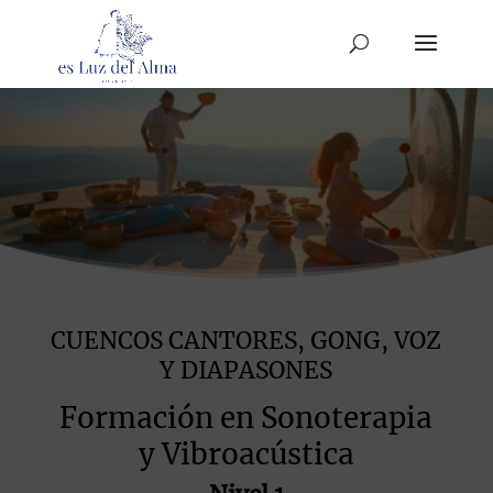
CUENCOS CANTORES, GONG, VOZ
Y DIAPASONES
Formación en Sonoterapia
y Vibroacústica