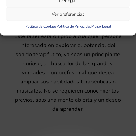
Denegar
Una formación para todos: principiantes y
Ver preferencias
profesionales
Política de Cookies
Política de Privacidad
Aviso Legal
Este taller está dirigido a cualquier persona
interesada en explorar el potencial del
sonido terapéutico, ya seas un principiante
curioso, un buscador de las grandes
verdades o un profesional que desea
ampliar sus habilidades terapéuticas o
musicales. No se requieren conocimientos
previos, solo una mente abierta y un deseo
de aprender.