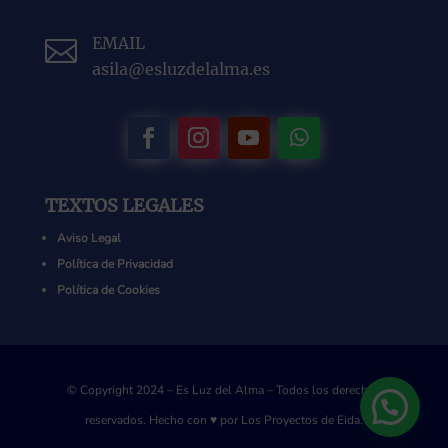
EMAIL

asila@esluzdelalma.es
TEXTOS LEGALES
Aviso Legal
Política de Privacidad
Política de Cookies
© Copyright 2024 – Es Luz del Alma – Todos los derechos
reservados.
Hecho con ♥ por
Los Proyectos de Eida.