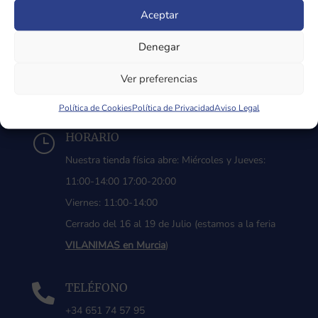
Aceptar
Denegar
DIRECCIÓN

Ver preferencias
Ctra. Coruña 67, 40410 San Rafael, Segovia
Política de Cookies
Política de Privacidad
Aviso Legal
HORARIO
}
Nuestra tienda física abre: Miércoles y Jueves:
11:00-14:00 17:00-20:00
Viernes: 11:00-14:00
Cerrado del 16 al 19 de Julio (estamos a la feria
VILANIMAS en Murcia
)
TELÉFONO

+34 651 74 57 95