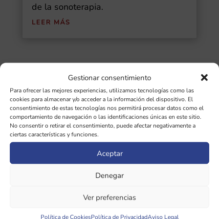
de la sonoterapia.
LEER MÁS
Gestionar consentimiento
Buscar
Para ofrecer las mejores experiencias, utilizamos tecnologías como las
cookies para almacenar y/o acceder a la información del dispositivo. El
Ultimas Entradas
consentimiento de estas tecnologías nos permitirá procesar datos como el
comportamiento de navegación o las identificaciones únicas en este sitio.
No consentir o retirar el consentimiento, puede afectar negativamente a
Diapasones binaurales: guía completa de
ciertas características y funciones.
las 5 frecuencias cerebrales y sus
Aceptar
beneficios
Denegar
¿Qué importancia tiene la afinación de
diapasones en sonoterapia?
Ver preferencias
Política de Cookies
Política de Privacidad
Aviso Legal