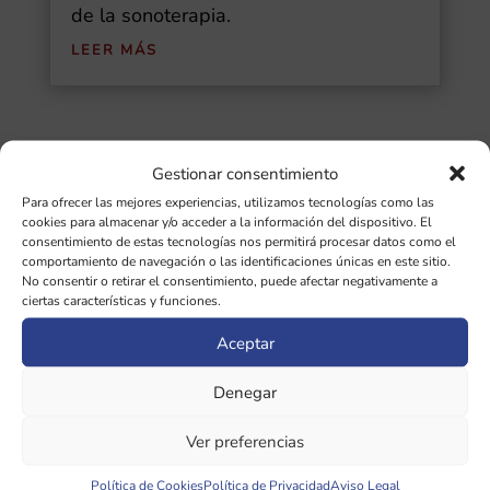
de la sonoterapia.
LEER MÁS
Gestionar consentimiento
Buscar
Para ofrecer las mejores experiencias, utilizamos tecnologías como las
cookies para almacenar y/o acceder a la información del dispositivo. El
Ultimas Entradas
consentimiento de estas tecnologías nos permitirá procesar datos como el
comportamiento de navegación o las identificaciones únicas en este sitio.
No consentir o retirar el consentimiento, puede afectar negativamente a
Diapasones binaurales: guía completa de
ciertas características y funciones.
las 5 frecuencias cerebrales y sus
Aceptar
beneficios
Denegar
¿Qué importancia tiene la afinación de
diapasones en sonoterapia?
Ver preferencias
Política de Cookies
Política de Privacidad
Aviso Legal