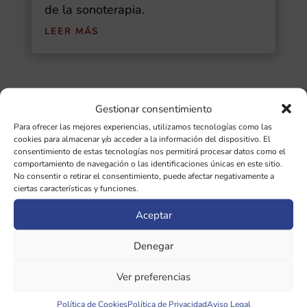
de la sonoterapia.
LEER MÁS
Gestionar consentimiento
Buscar
Para ofrecer las mejores experiencias, utilizamos tecnologías como las
cookies para almacenar y/o acceder a la información del dispositivo. El
Ultimas Entradas
consentimiento de estas tecnologías nos permitirá procesar datos como el
comportamiento de navegación o las identificaciones únicas en este sitio.
No consentir o retirar el consentimiento, puede afectar negativamente a
Diapasones binaurales: guía completa de
ciertas características y funciones.
las 5 frecuencias cerebrales y sus
Aceptar
beneficios
Denegar
¿Qué importancia tiene la afinación de
diapasones en sonoterapia?
Ver preferencias
Política de Cookies
Política de Privacidad
Aviso Legal