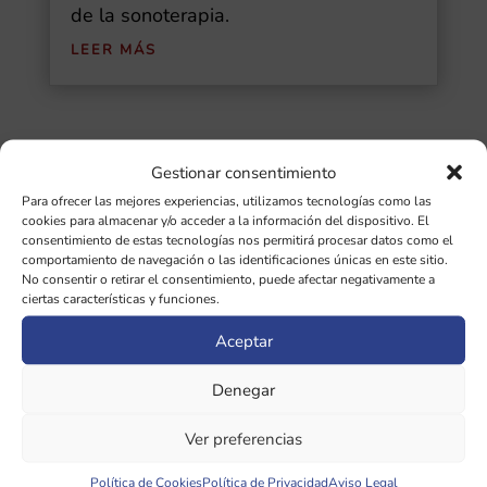
de la sonoterapia.
LEER MÁS
Gestionar consentimiento
Buscar
Para ofrecer las mejores experiencias, utilizamos tecnologías como las
cookies para almacenar y/o acceder a la información del dispositivo. El
Ultimas Entradas
consentimiento de estas tecnologías nos permitirá procesar datos como el
comportamiento de navegación o las identificaciones únicas en este sitio.
No consentir o retirar el consentimiento, puede afectar negativamente a
Diapasones binaurales: guía completa de
ciertas características y funciones.
las 5 frecuencias cerebrales y sus
Aceptar
beneficios
Denegar
¿Qué importancia tiene la afinación de
diapasones en sonoterapia?
Ver preferencias
Política de Cookies
Política de Privacidad
Aviso Legal