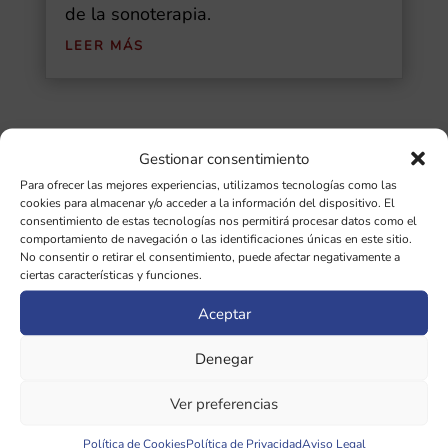
de la sonoterapia.
LEER MÁS
Gestionar consentimiento
Buscar
Para ofrecer las mejores experiencias, utilizamos tecnologías como las
cookies para almacenar y/o acceder a la información del dispositivo. El
Ultimas Entradas
consentimiento de estas tecnologías nos permitirá procesar datos como el
comportamiento de navegación o las identificaciones únicas en este sitio.
No consentir o retirar el consentimiento, puede afectar negativamente a
Diapasones binaurales: guía completa de
ciertas características y funciones.
las 5 frecuencias cerebrales y sus
Aceptar
beneficios
Denegar
¿Qué importancia tiene la afinación de
diapasones en sonoterapia?
Ver preferencias
Política de Cookies
Política de Privacidad
Aviso Legal