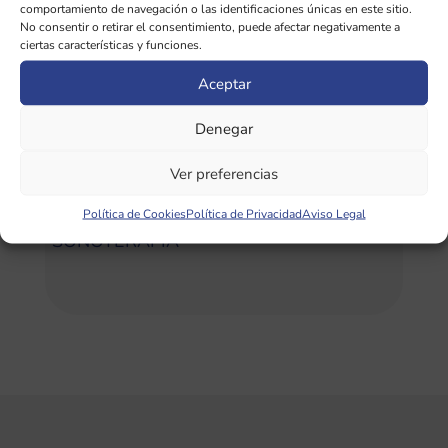
comportamiento de navegación o las identificaciones únicas en este sitio.
beneficios
No consentir o retirar el consentimiento, puede afectar negativamente a
ciertas características y funciones.
¿Qué importancia tiene la afinación de
Aceptar
diapasones en sonoterapia?
Denegar
Categorías
Ver preferencias
Política de Cookies
Política de Privacidad
Aviso Legal
SONOTERAPIA