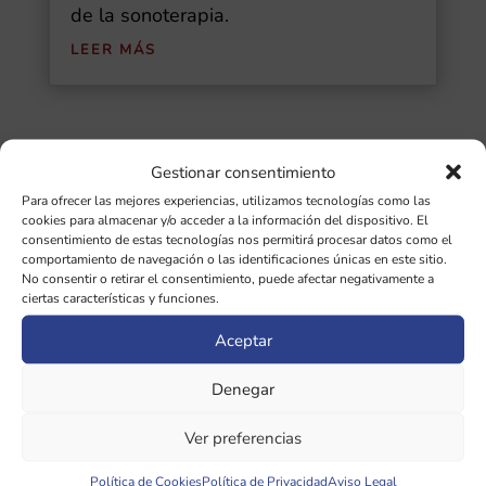
de la sonoterapia.
LEER MÁS
Gestionar consentimiento
Buscar
Para ofrecer las mejores experiencias, utilizamos tecnologías como las
cookies para almacenar y/o acceder a la información del dispositivo. El
Ultimas Entradas
consentimiento de estas tecnologías nos permitirá procesar datos como el
comportamiento de navegación o las identificaciones únicas en este sitio.
No consentir o retirar el consentimiento, puede afectar negativamente a
Diapasones binaurales: guía completa de
ciertas características y funciones.
las 5 frecuencias cerebrales y sus
Aceptar
beneficios
Denegar
¿Qué importancia tiene la afinación de
diapasones en sonoterapia?
Ver preferencias
Política de Cookies
Política de Privacidad
Aviso Legal