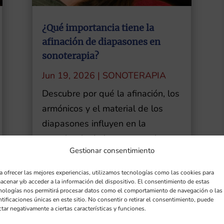
¿Qué importancia tiene la
afinación de diapasones en
sonoterapia?
Jun 19, 2026
|
SONOTERAPIA
Descubre por qué la afinación, los
armónicos y el material de los
diapasones influyen en la
experiencia de la sonoterapia.
Gestionar consentimiento
LEER MÁS
a ofrecer las mejores experiencias, utilizamos tecnologías como las cookies para
acenar y/o acceder a la información del dispositivo. El consentimiento de estas
nologías nos permitirá procesar datos como el comportamiento de navegación o las
ntificaciones únicas en este sitio. No consentir o retirar el consentimiento, puede
ctar negativamente a ciertas características y funciones.