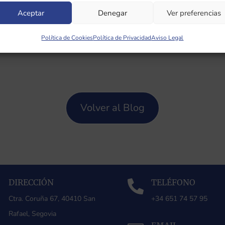
Aceptar
Denegar
Ver preferencias
Política de Cookies
Política de Privacidad
Aviso Legal
Volver al Blog
DIRECCIÓN
TELÉFONO


Ctra. Coruña 67, 40410 San
+34 651 74 57 95
Rafael, Segovia