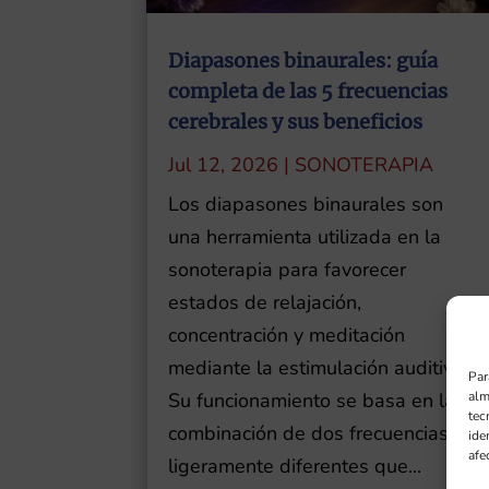
Diapasones binaurales: guía
completa de las 5 frecuencias
cerebrales y sus beneficios
Jul 12, 2026
|
SONOTERAPIA
Los diapasones binaurales son
una herramienta utilizada en la
sonoterapia para favorecer
estados de relajación,
concentración y meditación
mediante la estimulación auditiva.
Par
alm
Su funcionamiento se basa en la
tec
combinación de dos frecuencias
ide
afe
ligeramente diferentes que...