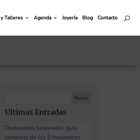
y Talleres
Agenda
Joyería
Blog
Contacto
Buscar
Ultimas Entradas
Diapasones binaurales: guía
completa de las 5 frecuencias