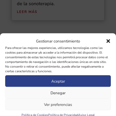
de la sonoterapia.
LEER MÁS
Gestionar consentimiento
Buscar
Para ofrecer las mejores experiencias, utilizamos tecnologías como las
cookies para almacenar y/o acceder a la información del dispositivo. El
Ultimas Entradas
consentimiento de estas tecnologías nos permitirá procesar datos como el
comportamiento de navegación o las identificaciones únicas en este sitio.
No consentir o retirar el consentimiento, puede afectar negativamente a
Diapasones binaurales: guía completa de
ciertas características y funciones.
las 5 frecuencias cerebrales y sus
Aceptar
beneficios
Denegar
¿Qué importancia tiene la afinación de
diapasones en sonoterapia?
Ver preferencias
Política de Cookies
Política de Privacidad
Aviso Legal