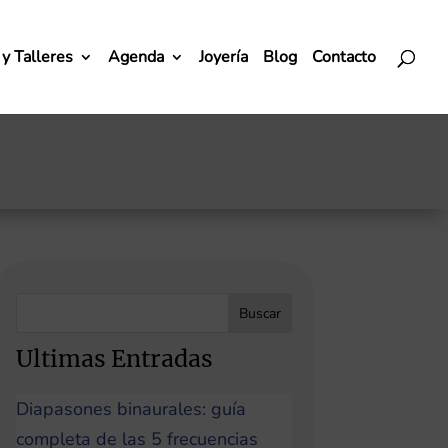
y Talleres
Agenda
Joyería
Blog
Contacto
Buscar
Ultimas Entradas
Diapasones binaurales: guía
completa de las 5 frecuencias