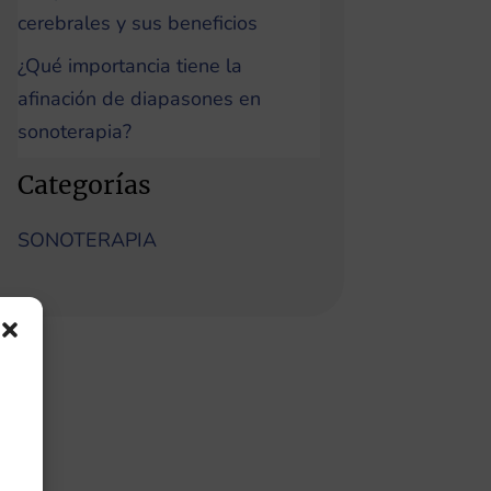
cerebrales y sus beneficios
¿Qué importancia tiene la
afinación de diapasones en
sonoterapia?
Categorías
SONOTERAPIA