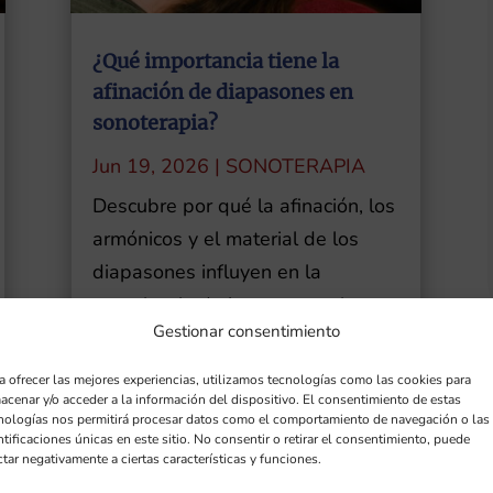
¿Qué importancia tiene la
afinación de diapasones en
sonoterapia?
Jun 19, 2026
|
SONOTERAPIA
Descubre por qué la afinación, los
armónicos y el material de los
diapasones influyen en la
experiencia de la sonoterapia.
Gestionar consentimiento
LEER MÁS
a ofrecer las mejores experiencias, utilizamos tecnologías como las cookies para
acenar y/o acceder a la información del dispositivo. El consentimiento de estas
nologías nos permitirá procesar datos como el comportamiento de navegación o las
ntificaciones únicas en este sitio. No consentir o retirar el consentimiento, puede
ctar negativamente a ciertas características y funciones.