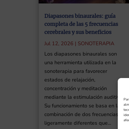
Diapasones binaurales: guía
completa de las 5 frecuencias
cerebrales y sus beneficios
Jul 12, 2026
|
SONOTERAPIA
Los diapasones binaurales son
una herramienta utilizada en la
sonoterapia para favorecer
estados de relajación,
concentración y meditación
mediante la estimulación auditiva.
Par
alm
Su funcionamiento se basa en la
tec
combinación de dos frecuencias
ide
afe
ligeramente diferentes que...