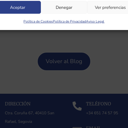
Aceptar
Denegar
Ver preferencias
Política de Cookies
Política de Privacidad
Aviso Legal
Volver al Blog
DIRECCIÓN
TELÉFONO


Ctra. Coruña 67, 40410 San
+34 651 74 57 95
Rafael, Segovia