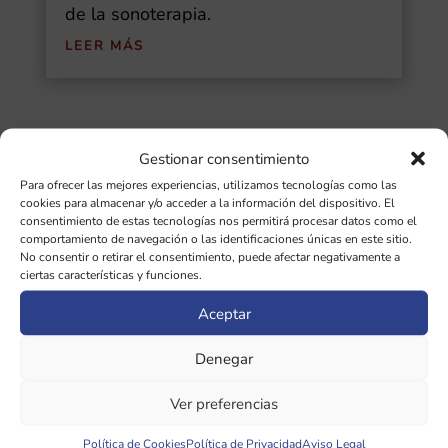
de la sonoterapia.
LEER MÁS
Gestionar consentimiento
Buscar
Para ofrecer las mejores experiencias, utilizamos tecnologías como las
cookies para almacenar y/o acceder a la información del dispositivo. El
Ultimas Entradas
consentimiento de estas tecnologías nos permitirá procesar datos como el
comportamiento de navegación o las identificaciones únicas en este sitio.
No consentir o retirar el consentimiento, puede afectar negativamente a
Diapasones binaurales: guía completa de
ciertas características y funciones.
las 5 frecuencias cerebrales y sus
Aceptar
beneficios
Denegar
¿Qué importancia tiene la afinación de
diapasones en sonoterapia?
Ver preferencias
Política de Cookies
Política de Privacidad
Aviso Legal