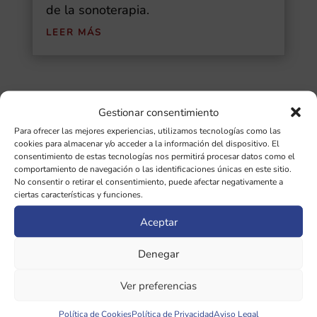
de la sonoterapia.
LEER MÁS
Gestionar consentimiento
Buscar
Para ofrecer las mejores experiencias, utilizamos tecnologías como las
cookies para almacenar y/o acceder a la información del dispositivo. El
Ultimas Entradas
consentimiento de estas tecnologías nos permitirá procesar datos como el
comportamiento de navegación o las identificaciones únicas en este sitio.
No consentir o retirar el consentimiento, puede afectar negativamente a
Diapasones binaurales: guía completa de
ciertas características y funciones.
las 5 frecuencias cerebrales y sus
Aceptar
beneficios
Denegar
¿Qué importancia tiene la afinación de
diapasones en sonoterapia?
Ver preferencias
Política de Cookies
Política de Privacidad
Aviso Legal