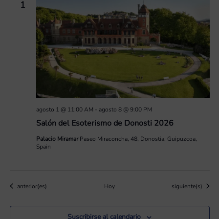
1
agosto 1 @ 11:00 AM
-
agosto 8 @ 9:00 PM
Salón del Esoterismo de Donosti 2026
Palacio Miramar
Paseo Miraconcha, 48, Donostia, Guipuzcoa,
Spain
Eventos
Eventos
anterior(es)
Hoy
siguiente(s)
Suscribirse al calendario