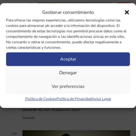
VIE
5
Gestionar consentimiento
Para ofrecer las mejores experiencias, utilizamos tecnologías como las
cookies para almacenar y/o acceder a la información del dispositivo. El
consentimiento de estas tecnologías nos permitirá procesar datos como el
comportamiento de navegación o las identificaciones únicas en este sitio.
No consentir o retirar el consentimiento, puede afectar negativamente a
ciertas características y funciones.
Aceptar
Denegar
junio 5 @ 10:00 AM
-
junio 7 @ 7:00 PM
Ver preferencias
FERIA BIOTERRA IRUN 2026
Política de Cookies
Política de Privacidad
Aviso Legal
FICOBA, Recinto Ferial de Gipuzkoa, Avenida Iparralde 43, 20302
Irun, Gipuzkoa
FICOBA, Recinto Ferial de Gipuzkoa, Avenida
Iparralde 43, Irun, Guipuzcoa, Spain
Gratuito
VIE